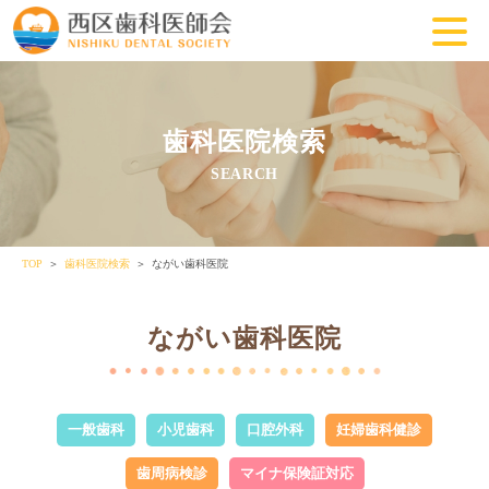
歯科医院検索
SEARCH
TOP
歯科医院検索
ながい歯科医院
ながい歯科医院
一般歯科
小児歯科
口腔外科
妊婦歯科健診
歯周病検診
マイナ保険証対応